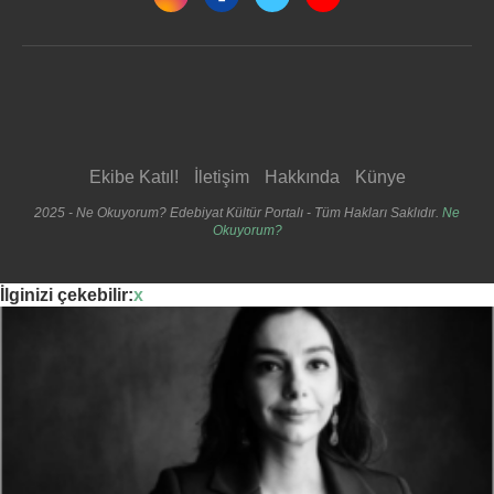
Ekibe Katıl!
İletişim
Hakkında
Künye
2025 - Ne Okuyorum? Edebiyat Kültür Portalı - Tüm Hakları Saklıdır.
Ne
Okuyorum?
İlginizi çekebilir:
x