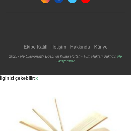
Ekibe Katıl!
İletişim
Hakkında
Künye
2025 - Ne Okuyorum? Edebiyat Kültür Portalı - Tüm Hakları Saklıdır.
Ne
Okuyorum?
İlginizi çekebilir:
x