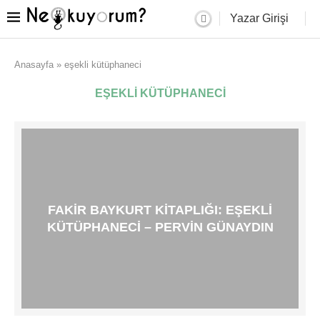
Yazar Girişi
Anasayfa
»
eşekli kütüphaneci
EŞEKLI KÜTÜPHANECI
FAKIR BAYKURT KITAPLIĞI: EŞEKLI
KÜTÜPHANECI – PERVIN GÜNAYDIN