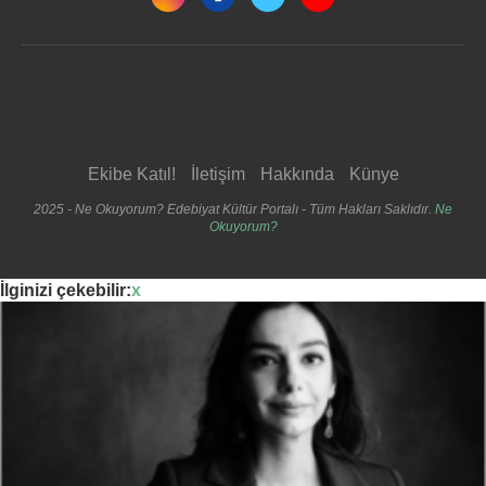
Ekibe Katıl!
İletişim
Hakkında
Künye
2025 - Ne Okuyorum? Edebiyat Kültür Portalı - Tüm Hakları Saklıdır.
Ne
Okuyorum?
İlginizi çekebilir:
x