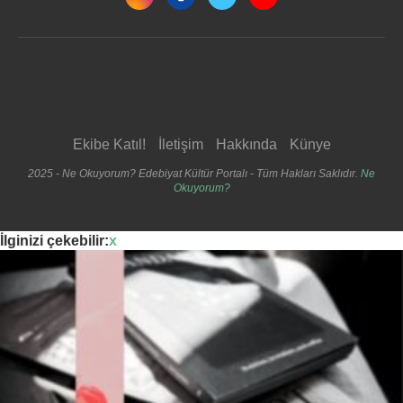
Ekibe Katıl!
İletişim
Hakkında
Künye
2025 - Ne Okuyorum? Edebiyat Kültür Portalı - Tüm Hakları Saklıdır.
Ne
Okuyorum?
İlginizi çekebilir:
x