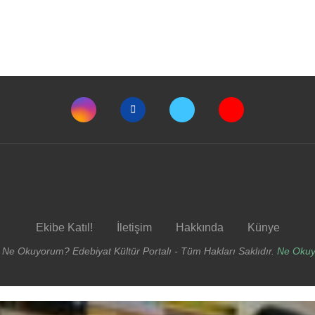
Ekibe Katıl!
İletişim
Hakkında
Künye
 Ne Okuyorum? Edebiyat Kültür Portalı - Tüm Hakları Saklıdır.
Ne Oku