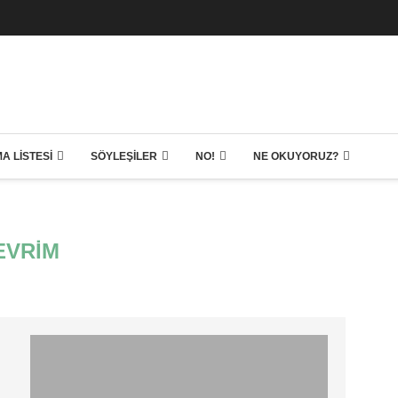
A LISTESI
SÖYLEŞILER
NO!
NE OKUYORUZ?
EVRIM