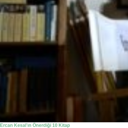
Ercan Kesal’ın Önerdiği 10 Kitap