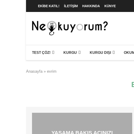
EKIBE KATIL!
İLETIŞIM
HAKKINDA
KÜNYE
TEST ÇÖZ!
KURGU
KURGU DIŞI
OKUM
Anasayfa
»
evrim
YAŞAMA BAKIŞ AÇINIZI