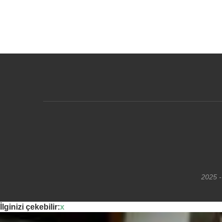
2025 -
İlginizi çekebilir:
x