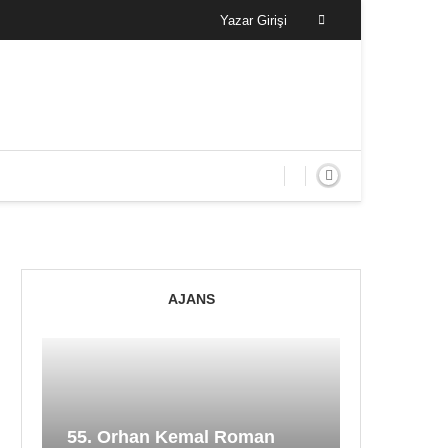
Yazar Girişi
AJANS
55. Orhan Kemal Roman