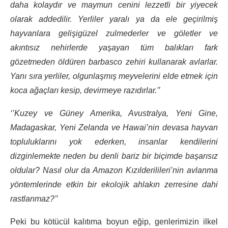
daha kolaydır ve maymun cenini lezzetli bir yiyecek
olarak addedilir. Yerliler yaralı ya da ele geçirilmiş
hayvanlara gelişigüzel zulmederler ve göletler ve
akıntısız nehirlerde yaşayan tüm balıkları fark
gözetmeden öldüren barbasco zehiri kullanarak avlarlar.
Yanı sıra yerliler, olgunlaşmış meyvelerini elde etmek için
koca ağaçları kesip, devirmeye razıdırlar.’’
‘’Kuzey ve Güney Amerika, Avustralya, Yeni Gine,
Madagaskar, Yeni Zelanda ve Hawai’nin devasa hayvan
topluluklarını yok ederken, insanlar kendilerini
dizginlemekte neden bu denli bariz bir biçimde başarısız
oldular? Nasıl olur da Amazon Kızılderilileri’nin avlanma
yöntemlerinde etkin bir ekolojik ahlakın zerresine dahi
rastlanmaz?’’
Peki bu kötücül kalıtıma boyun eğip, genlerimizin ilkel