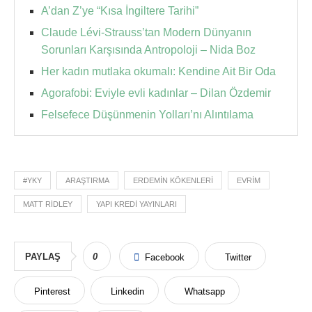
A’dan Z’ye “Kısa İngiltere Tarihi”
Claude Lévi-Strauss’tan Modern Dünyanın
Sorunları Karşısında Antropoloji – Nida Boz
Her kadın mutlaka okumalı: Kendine Ait Bir Oda
Agorafobi: Eviyle evli kadınlar – Dilan Özdemir
Felsefece Düşünmenin Yolları’nı Alıntılama
#YKY
ARAŞTIRMA
ERDEMIN KÖKENLERI
EVRIM
MATT RIDLEY
YAPI KREDI YAYINLARI
PAYLAŞ
0
Facebook
Twitter
Pinterest
Linkedin
Whatsapp