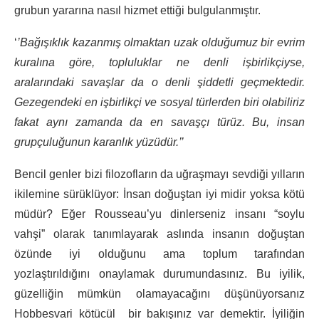
grubun yararına nasıl hizmet ettiği bulgulanmıştır.
‘
’Bağışıklık kazanmış olmaktan uzak olduğumuz bir evrim
kuralına göre, topluluklar ne denli işbirlikçiyse,
aralarındaki savaşlar da o denli şiddetli geçmektedir.
Gezegendeki en işbirlikçi ve sosyal türlerden biri olabiliriz
fakat aynı zamanda da en savaşçı türüz. Bu, insan
grupçuluğunun karanlık yüzüdür.’’
Bencil genler bizi filozofların da uğraşmayı sevdiği yılların
ikilemine sürüklüyor: İnsan doğuştan iyi midir yoksa kötü
müdür? Eğer Rousseau’yu dinlerseniz insanı “soylu
vahşi” olarak tanımlayarak aslında insanın doğuştan
özünde iyi olduğunu ama toplum tarafından
yozlaştırıldığını onaylamak durumundasınız. Bu iyilik,
güzelliğin mümkün olamayacağını düşünüyorsanız
Hobbesvari kötücül bir bakışınız var demektir. İyiliğin