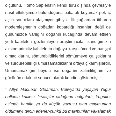
ölçütünü, Homo Sapiens’in kendi türü dışında çevresiyle
nasıl etkileşimde bulunduğuna bakarak koyarsak pek iç
açıcı sonuçlara ulaşmıyor gibiyiz. İlk çağlardan itibaren
modernleşmenin doğadan kopardığı insanları değil de
günümüzde varlığını doğanın kucağında devam ettiren
yerli kabileleri gözlemleyen araştırmacılar, sandığımızın
aksine primitiv kabilelerin doğaya karşı cömert ve barışçıl
olmadıklarını, sömürebildiklerini sömürmeye çalıştıklarını
ve sürdürebilirliği umursamadıklarını ortaya çıkarmışlardır.
Umursamazlığın boyutu ise doğanın zalimliliğinin ve
gücünün ortak bir sonucu olarak kendini göstermiştir.
‘’ Allyn MacLean Stearman, Bolivya’da yaşayan Yugui
halkının katıksız fırsatçılar olduğunu bulguladı. Yuguiler
aslında hamile ya da küçük yavrusu olan maymunları
öldürmeyi tercih ederler-çünkü bu maymunları yakalamak