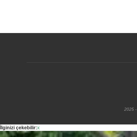
2025 -
İlginizi çekebilir:
x