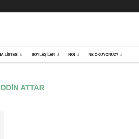
A LISTESI
SÖYLEŞILER
NO!
NE OKUYORUZ?
EDDIN ATTAR