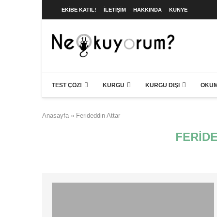
EKIBE KATIL!
İLETIŞIM
HAKKINDA
KÜNYE
TEST ÇÖZ!
KURGU
KURGU DIŞI
OKUM
Anasayfa
»
Ferideddin Attar
FERID