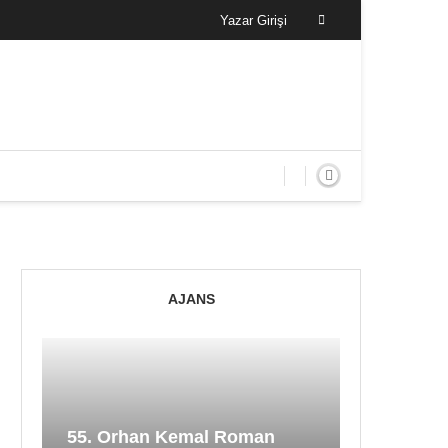
Yazar Girişi
AJANS
55. Orhan Kemal Roman