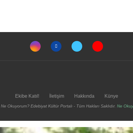
Ekibe Katıl!
İletişim
Hakkında
Künye
 Ne Okuyorum? Edebiyat Kültür Portalı - Tüm Hakları Saklıdır.
Ne Oku