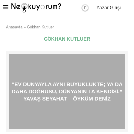
Yazar Girişi
Anasayfa
»
Gökhan Kutluer
GÖKHAN KUTLUER
“EV DÜNYAYLA AYNI BÜYÜKLÜKTE; YA DA
DAHA DOĞRUSU, DÜNYANIN TA KENDISI.”
YAVAŞ SEYAHAT – ÖYKÜM DENIZ