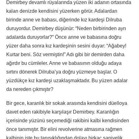
Demirbey devamlı rüyalarında yüzen iki adanın ortasında
kalan denizde kendisini yüzerken görür. Adalardan
birinde anne ve babası, diğerinde kız kardeşi Dilruba
duruyordur. Demirbey düşünür: “Neden birbirinden ayrı
adalarda duruyorlar?” Önce anne ve babasına doğru
yüzer daha sonra kız kardeşinin sesini duyar: “Ağabey!
Kurtar beni. Söz vermiştin!” Adı gibi bir demirden daha
ağırdır bu cümleler. Anne ve babasının olduğu adaya
sırtını dönerek Dilruba’ya doğru yüzmeye başlar. O
yüzdükçe kız kardeşi uzaklaşmaktadır. Bu yüzen adalar
da nereden çıkmıştır?
Bir gece, karanlık bir sokak arasında kendisini düelloya
davet eden rakibiyle karşılaşır Demirbey. Karanlığın
içerisinde yüzünü seçemediği rakibini kalbi kendisinden
önce tanımıştır. Bir elini revolverine atmasına rağmen
kalbinin işte bu tanışıklığından dolayı birkaç saniyelik