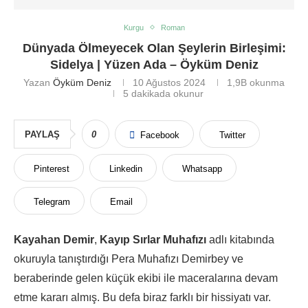
Kurgu
Roman
Dünyada Ölmeyecek Olan Şeylerin Birleşimi:
Sidelya | Yüzen Ada – Öyküm Deniz
Yazan
Öyküm Deniz
10 Ağustos 2024
1,9B
okunma
5 dakikada okunur
PAYLAŞ
0
Facebook
Twitter
Pinterest
Linkedin
Whatsapp
Telegram
Email
Kayahan Demir
,
Kayıp Sırlar Muhafızı
adlı kitabında
okuruyla tanıştırdığı Pera Muhafızı Demirbey ve
beraberinde gelen küçük ekibi ile maceralarına devam
etme kararı almış. Bu defa biraz farklı bir hissiyatı var.