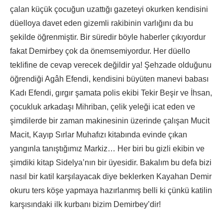
çalan küçük çocuğun uzattığı gazeteyi okurken kendisini
düelloya davet eden gizemli rakibinin varlığını da bu
şekilde öğrenmiştir. Bir süredir böyle haberler çıkıyordur
fakat Demirbey çok da önemsemiyordur. Her düello
teklifine de cevap verecek değildir ya! Şehzade olduğunu
öğrendiği Agâh Efendi, kendisini büyüten manevi babası
Kadı Efendi, gırgır şamata polis ekibi Tekir Beşir ve İhsan,
çocukluk arkadaşı Mihriban, çelik yeleği icat eden ve
şimdilerde bir zaman makinesinin üzerinde çalışan Mucit
Macit, Kayıp Sırlar Muhafızı kitabında evinde çıkan
yangınla tanıştığımız Markiz… Her biri bu gizli ekibin ve
şimdiki kitap Sidelya’nın bir üyesidir. Bakalım bu defa bizi
nasıl bir katil karşılayacak diye beklerken Kayahan Demir
okuru ters köşe yapmaya hazırlanmış belli ki çünkü katilin
karşısındaki ilk kurbanı bizim Demirbey’dir!