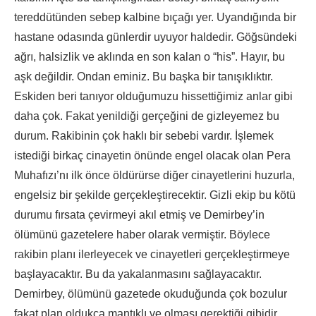
tereddütünden sebep kalbine bıçağı yer. Uyandığında bir
hastane odasında günlerdir uyuyor haldedir. Göğsündeki
ağrı, halsizlik ve aklında en son kalan o “his”. Hayır, bu
aşk değildir. Ondan eminiz. Bu başka bir tanışıklıktır.
Eskiden beri tanıyor olduğumuzu hissettiğimiz anlar gibi
daha çok. Fakat yenildiği gerçeğini de gizleyemez bu
durum. Rakibinin çok haklı bir sebebi vardır. İşlemek
istediği birkaç cinayetin önünde engel olacak olan Pera
Muhafızı’nı ilk önce öldürürse diğer cinayetlerini huzurla,
engelsiz bir şekilde gerçekleştirecektir. Gizli ekip bu kötü
durumu fırsata çevirmeyi akıl etmiş ve Demirbey’in
ölümünü gazetelere haber olarak vermiştir. Böylece
rakibin planı ilerleyecek ve cinayetleri gerçekleştirmeye
başlayacaktır. Bu da yakalanmasını sağlayacaktır.
Demirbey, ölümünü gazetede okuduğunda çok bozulur
fakat plan oldukça mantıklı ve olması gerektiği gibidir.