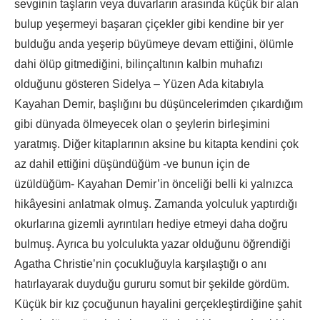
sevginin taşların veya duvarların arasında küçük bir alan
bulup yeşermeyi başaran çiçekler gibi kendine bir yer
bulduğu anda yeşerip büyümeye devam ettiğini, ölümle
dahi ölüp gitmediğini, bilinçaltının kalbin muhafızı
olduğunu gösteren Sidelya – Yüzen Ada kitabıyla
Kayahan Demir, başlığını bu düşüncelerimden çıkardığım
gibi dünyada ölmeyecek olan o şeylerin birleşimini
yaratmış. Diğer kitaplarının aksine bu kitapta kendini çok
az dahil ettiğini düşündüğüm -ve bunun için de
üzüldüğüm- Kayahan Demir’in önceliği belli ki yalnızca
hikâyesini anlatmak olmuş. Zamanda yolculuk yaptırdığı
okurlarına gizemli ayrıntıları hediye etmeyi daha doğru
bulmuş. Ayrıca bu yolculukta yazar olduğunu öğrendiği
Agatha Christie’nin çocukluğuyla karşılaştığı o anı
hatırlayarak duyduğu gururu somut bir şekilde gördüm.
Küçük bir kız çocuğunun hayalini gerçekleştirdiğine şahit