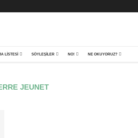
A LISTESI
SÖYLEŞILER
NO!
NE OKUYORUZ?
ERRE JEUNET