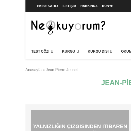
EKIBE KATIL!
İLETIŞIM
HAKKINDA
KÜNYE
TEST ÇÖZ!
KURGU
KURGU DIŞI
OKUM
Anasayfa
»
Jean-Pierre Jeunet
JEAN-PI
YALNIZLIĞIN ÇIZGISINDEN İTIBAREN