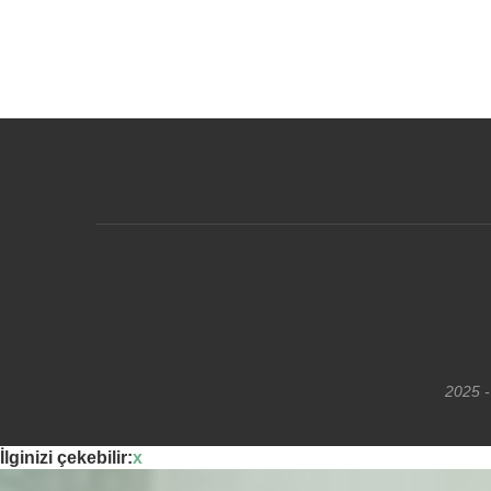
2025 -
İlginizi çekebilir:
x