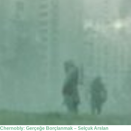
Chernobly: Gerçeğe Borçlanmak – Selçuk Arslan