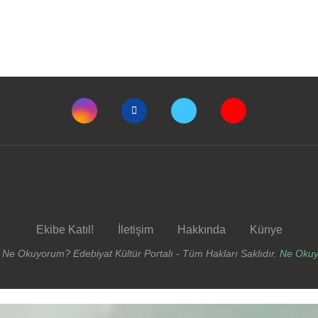
Ekibe Katıl!
İletişim
Hakkında
Künye
 Ne Okuyorum? Edebiyat Kültür Portalı - Tüm Hakları Saklıdır.
Ne Oku