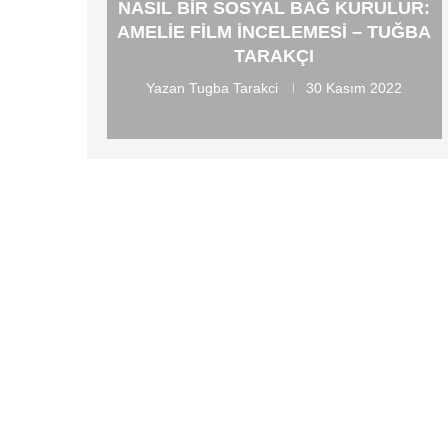
NASIL BIR SOSYAL BAĞ KURULUR:
AMELIE FILM İNCELEMESI – TUĞBA
TARAKÇI
Yazan
Tugba Tarakci
30 Kasım 2022