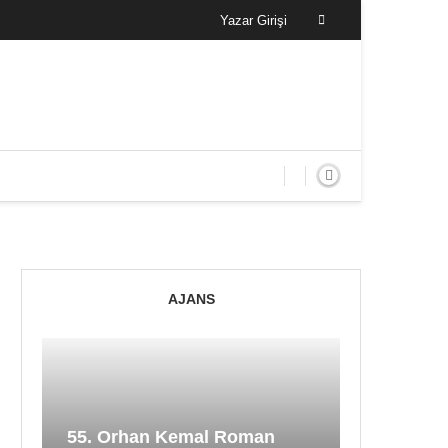
Yazar Girişi
AJANS
55. Orhan Kemal Roman