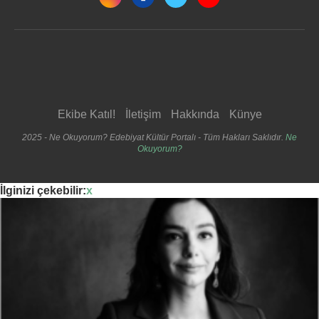
Ekibe Katıl!
İletişim
Hakkında
Künye
2025 - Ne Okuyorum? Edebiyat Kültür Portalı - Tüm Hakları Saklıdır.
Ne
Okuyorum?
İlginizi çekebilir:
x