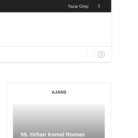
Yazar Girişi
AJANS
55. Orhan Kemal Roman