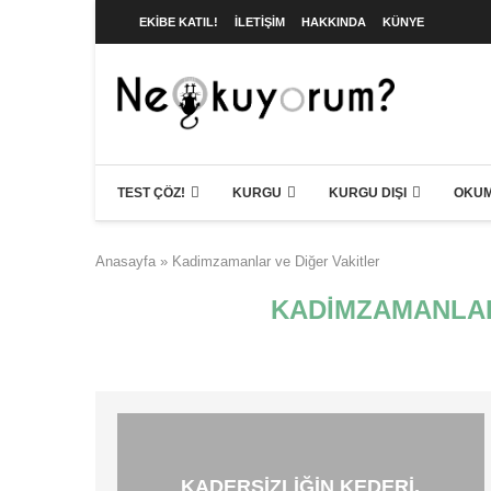
EKIBE KATIL!
İLETIŞIM
HAKKINDA
KÜNYE
TEST ÇÖZ!
KURGU
KURGU DIŞI
OKUM
Anasayfa
»
Kadimzamanlar ve Diğer Vakitler
KADIMZAMANLAR
KADERSIZLIĞIN KEDERI,