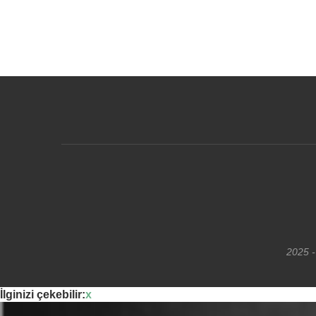
2025 -
İlginizi çekebilir:
x