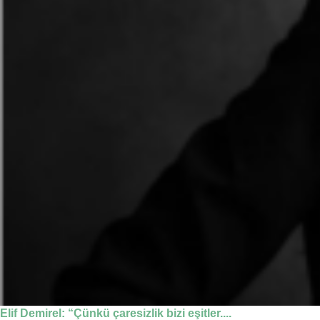
Elif Demirel: “Çünkü çaresizlik bizi eşitler....