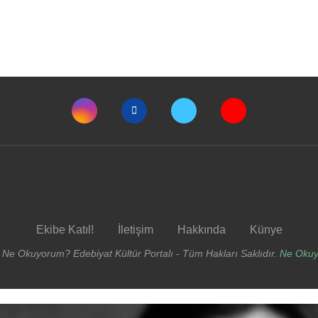
Ekibe Katıl!
İletişim
Hakkında
Künye
 Ne Okuyorum? Edebiyat Kültür Portalı - Tüm Hakları Saklıdır.
Ne Oku