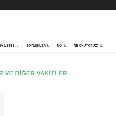
A LISTESI
SÖYLEŞILER
NO!
NE OKUYORUZ?
 VE DIĞER VAKITLER