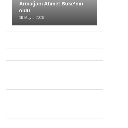
Armağanı Ahmet Büke’nin
oldu
19 Mayıs 2026