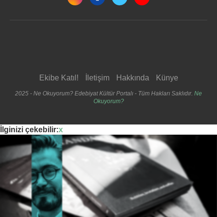
Ekibe Katıl!
İletişim
Hakkında
Künye
2025 - Ne Okuyorum? Edebiyat Kültür Portalı - Tüm Hakları Saklıdır.
Ne
Okuyorum?
İlginizi çekebilir:
x