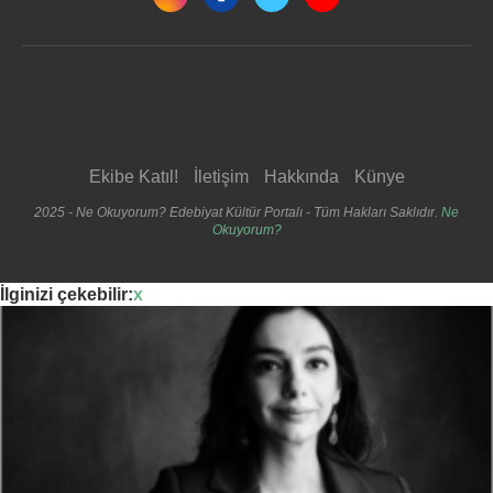
Ekibe Katıl!
İletişim
Hakkında
Künye
2025 - Ne Okuyorum? Edebiyat Kültür Portalı - Tüm Hakları Saklıdır.
Ne
Okuyorum?
İlginizi çekebilir:
x