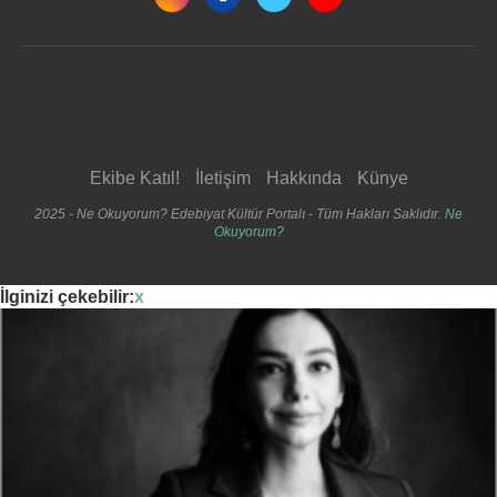
Ekibe Katıl!
İletişim
Hakkında
Künye
2025 - Ne Okuyorum? Edebiyat Kültür Portalı - Tüm Hakları Saklıdır.
Ne
Okuyorum?
İlginizi çekebilir:
x