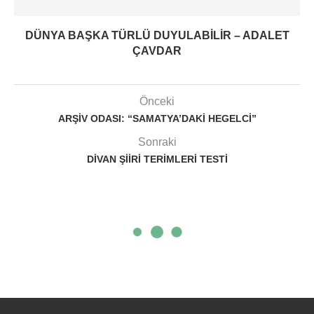
DÜNYA BAŞKA TÜRLÜ DUYULABILIR – ADALET
ÇAVDAR
Önceki
ARŞIV ODASI: “SAMATYA’DAKI HEGELCI”
Sonraki
DIVAN ŞIIRI TERIMLERI TESTI