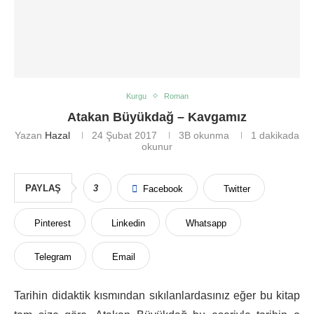
Kurgu
Roman
Atakan Büyükdağ – Kavgamız
Yazan
Hazal
24 Şubat 2017
3B
okunma
1 dakikada
okunur
PAYLAŞ
3
Facebook
Twitter
Pinterest
Linkedin
Whatsapp
Telegram
Email
Tarihin didaktik kısmından sıkılanlardasınız eğer bu kitap