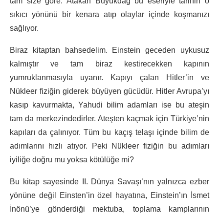
tam size göre. Atakan Büyükdağ bu eseriyle tarihin o
sıkıcı yönünü bir kenara atıp olaylar içinde koşmanızı
sağlıyor.
Biraz kitaptan bahsedelim. Einstein geceden uykusuz
kalmıştır ve tam biraz kestirecekken kapının
yumruklanmasıyla uyanır. Kapıyı çalan Hitler’in ve
Nükleer fiziğin giderek büyüyen gücüdür. Hitler Avrupa’yı
kasıp kavurmakta, Yahudi bilim adamları ise bu ateşin
tam da merkezindedirler. Ateşten kaçmak için Türkiye’nin
kapıları da çalınıyor. Tüm bu kaçış telaşı içinde bilim de
adımlarını hızlı atıyor. Peki Nükleer fiziğin bu adımları
iyiliğe doğru mu yoksa kötülüğe mi?
Bu kitap sayesinde II. Dünya Savaşı’nın yalnızca ezber
yönüne değil Einsten’in özel hayatına, Einstein’ın İsmet
İnönü’ye gönderdiği mektuba, toplama kamplarının