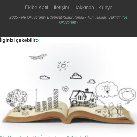
Ekibe Katıl!
İletişim
Hakkında
Künye
2025 - Ne Okuyorum? Edebiyat Kültür Portalı - Tüm Hakları Saklıdır.
Ne
Okuyorum?
İlginizi çekebilir:
x