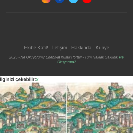
Ekibe Katıl!
İletişim
Hakkında
Künye
2025 - Ne Okuyorum? Edebiyat Kültür Portalı - Tüm Hakları Saklıdır.
Ne
Okuyorum?
İlginizi çekebilir:
x