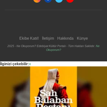
Ekibe Katıl!
İletişim
Hakkında
Künye
2025 - Ne Okuyorum? Edebiyat Kültür Portalı - Tüm Hakları Saklıdır.
Ne
Okuyorum?
İlginizi çekebilir:
x