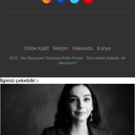
Ekibe Katıl!
İletişim
Hakkında
Künye
2025 - Ne Okuyorum? Edebiyat Kültür Portalı - Tüm Hakları Saklıdır.
Ne
Okuyorum?
İlginizi çekebilir:
x