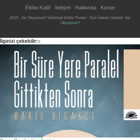
Ekibe Katıl!
İletişim
Hakkında
Künye
2025 - Ne Okuyorum? Edebiyat Kültür Portalı - Tüm Hakları Saklıdır.
Ne
Okuyorum?
İlginizi çekebilir:
x