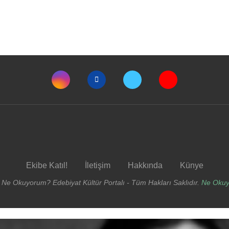
Ekibe Katıl!
İletişim
Hakkında
Künye
 Ne Okuyorum? Edebiyat Kültür Portalı - Tüm Hakları Saklıdır.
Ne Oku