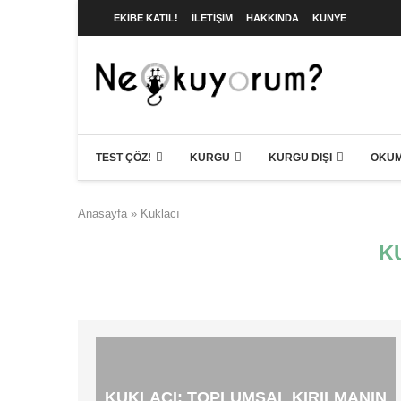
EKIBE KATIL!
İLETIŞIM
HAKKINDA
KÜNYE
TEST ÇÖZ!
KURGU
KURGU DIŞI
OKUM
Anasayfa
»
Kuklacı
K
​KUKLACI: TOPLUMSAL KIRILMANIN