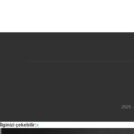
2025 -
İlginizi çekebilir:
x