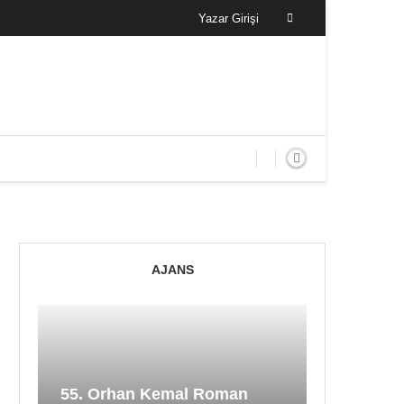
Yazar Girişi
AJANS
55. Orhan Kemal Roman