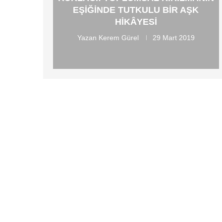
EŞIĞINDE TUTKULU BIR AŞK
HIKÂYESI
Yazan
Kerem Gürel
29 Mart 2019