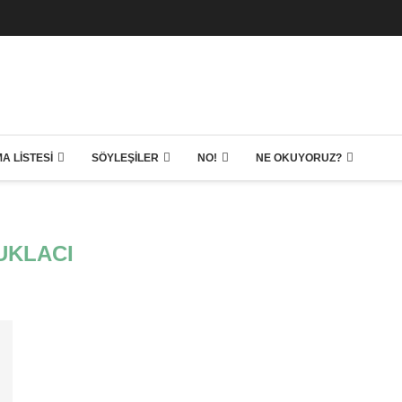
A LISTESI
SÖYLEŞILER
NO!
NE OKUYORUZ?
UKLACI