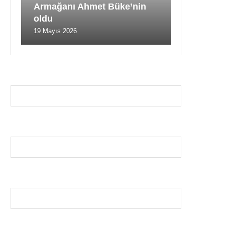
Armağanı Ahmet Büke’nin
oldu
19 Mayıs 2026