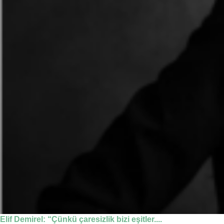
Elif Demirel: “Çünkü çaresizlik bizi eşitler....