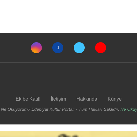
Ekibe Katıl!
İletişim
Hakkında
Künye
 Ne Okuyorum? Edebiyat Kültür Portalı - Tüm Hakları Saklıdır.
Ne Oku