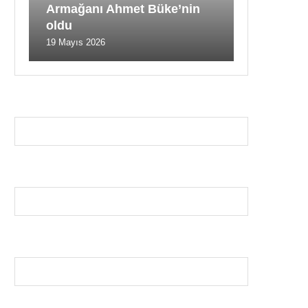
Armağanı Ahmet Büke’nin
oldu
19 Mayıs 2026