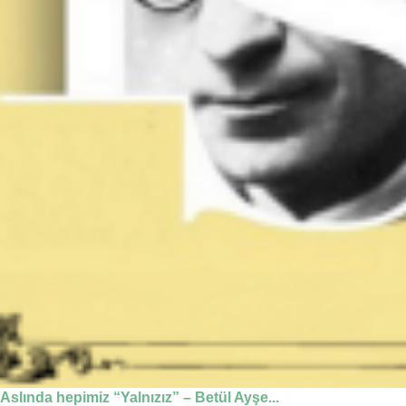
Aslında hepimiz “Yalnızız” – Betül Ayşe...