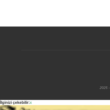
2025 -
İlginizi çekebilir:
x