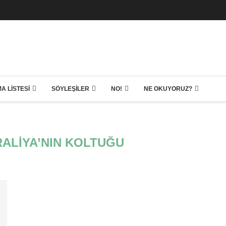
A LISTESI
SÖYLEŞILER
NO!
NE OKUYORUZ?
ALIYA’NIN KOLTUĞU