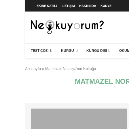
EKIBE KATIL!
İLETIŞIM
HAKKINDA
KÜNYE
TEST ÇÖZ!
KURGU
KURGU DIŞI
OKUM
Anasayfa
»
Matmazel Noraliya'nın Koltuğu
MATMAZEL NOR