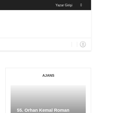
Yazar Girişi
AJANS
55. Orhan Kemal Roman