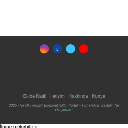
Ekibe Katıl!
İletişim
Hakkında
Künye
2025 - Ne Okuyorum? Edebiyat Kültür Portalı - Tüm Hakları Saklıdır.
Ne
Okuyorum?
İlginizi çekebilir:
x