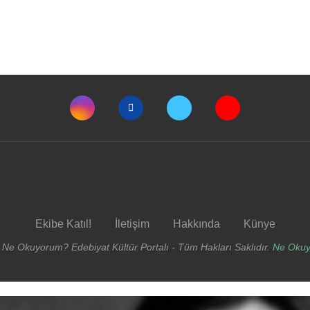
Ekibe Katıl!
İletişim
Hakkında
Künye
 Ne Okuyorum? Edebiyat Kültür Portalı - Tüm Hakları Saklıdır.
Ne Oku