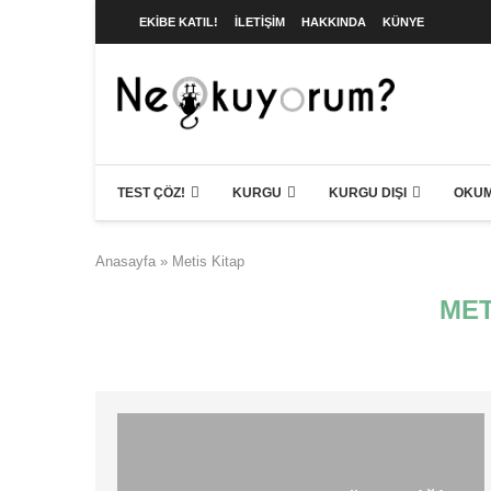
EKIBE KATIL!
İLETIŞIM
HAKKINDA
KÜNYE
TEST ÇÖZ!
KURGU
KURGU DIŞI
OKUM
Anasayfa
»
Metis Kitap
MET