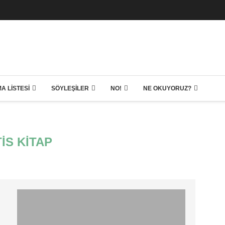
A LISTESI
SÖYLEŞILER
NO!
NE OKUYORUZ?
IS KITAP