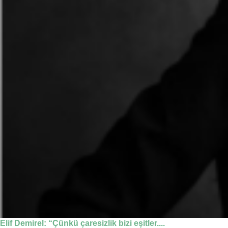
Elif Demirel: “Çünkü çaresizlik bizi eşitler....