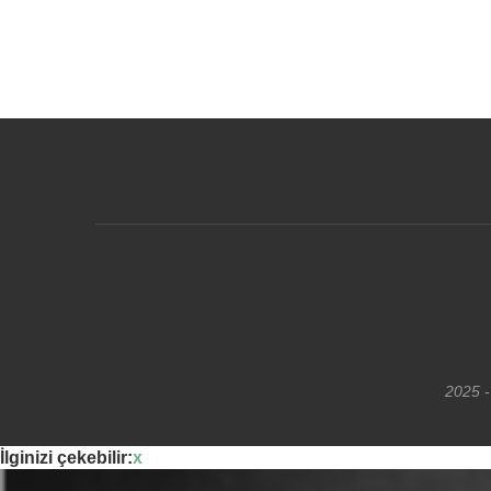
2025 -
İlginizi çekebilir:
x