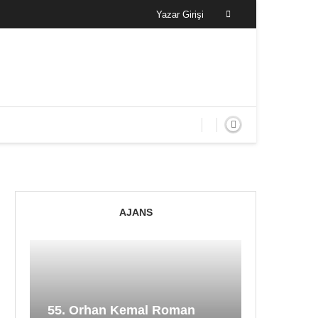
Yazar Girişi
AJANS
55. Orhan Kemal Roman