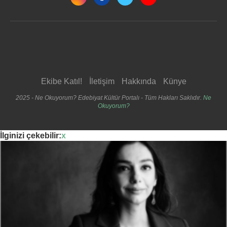
Ekibe Katıl!
İletişim
Hakkında
Künye
2025 - Ne Okuyorum? Edebiyat Kültür Portalı - Tüm Hakları Saklıdır.
Ne
Okuyorum?
İlginizi çekebilir:
x