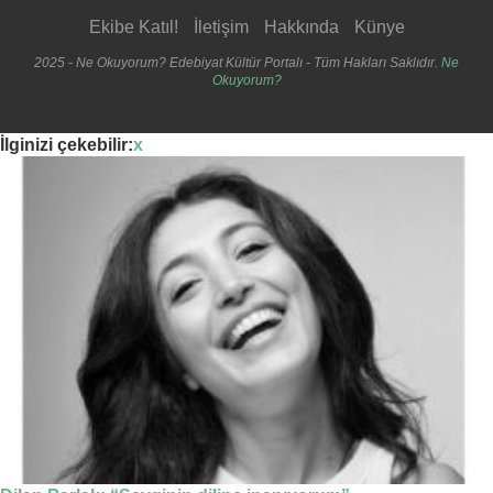
Ekibe Katıl!
İletişim
Hakkında
Künye
2025 - Ne Okuyorum? Edebiyat Kültür Portalı - Tüm Hakları Saklıdır.
Ne
Okuyorum?
İlginizi çekebilir:
x