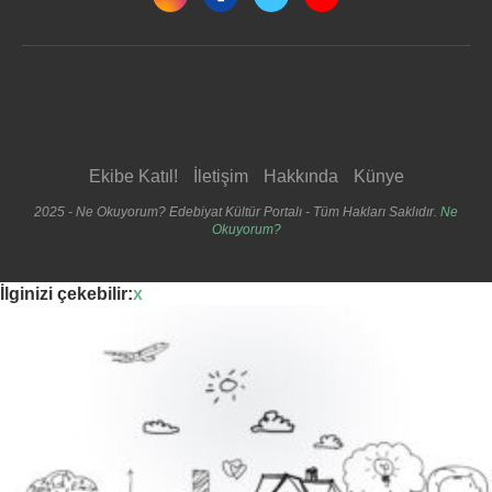
Ekibe Katıl!
İletişim
Hakkında
Künye
2025 - Ne Okuyorum? Edebiyat Kültür Portalı - Tüm Hakları Saklıdır.
Ne
Okuyorum?
İlginizi çekebilir:
x