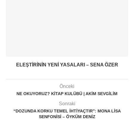
ELEŞTIRININ YENI YASALARI – SENA ÖZER
Önceki
NE OKUYORUZ? KITAP KULÜBÜ | AKIM SEVGILIM
Sonraki
“DOZUNDA KORKU TEMEL IHTIYAÇTIR”: MONA LISA
SENFONISI – ÖYKÜM DENIZ