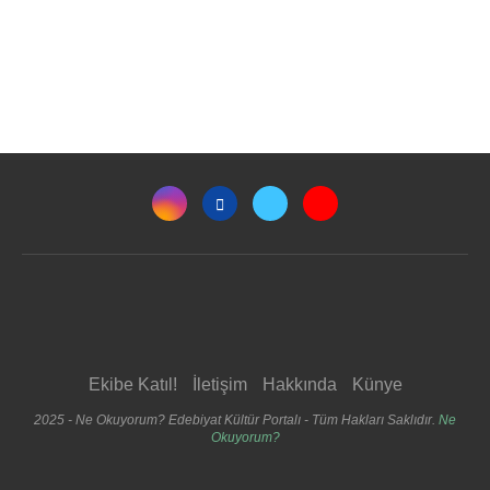
Ekibe Katıl!
İletişim
Hakkında
Künye
2025 - Ne Okuyorum? Edebiyat Kültür Portalı - Tüm Hakları Saklıdır.
Ne
Okuyorum?