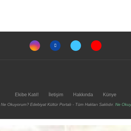
Ekibe Katıl!
İletişim
Hakkında
Künye
 Ne Okuyorum? Edebiyat Kültür Portalı - Tüm Hakları Saklıdır.
Ne Oku