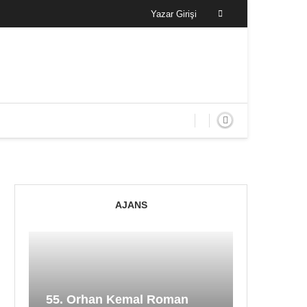
Yazar Girişi
AJANS
55. Orhan Kemal Roman