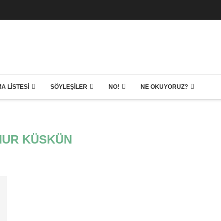
A LISTESI
SÖYLEŞILER
NO!
NE OKUYORUZ?
NUR KÜSKÜN