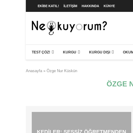
EKIBE KATIL!
İLETIŞIM
HAKKINDA
KÜNYE
TEST ÇÖZ!
KURGU
KURGU DIŞI
OKUM
Anasayfa
»
Özge Nur Küskün
ÖZGE 
KEDILER: SESSIZ ÖĞRETMENDEN