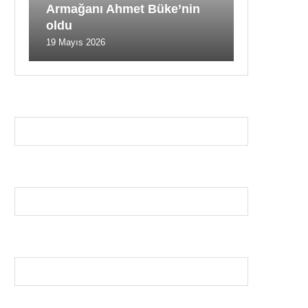
Armağanı Ahmet Büke’nin
oldu
19 Mayıs 2026