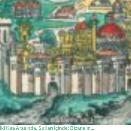
İki Kıta Arasında, Surları İçinde: Bizans’ın...