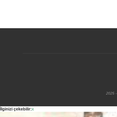
2025 -
İlginizi çekebilir:
x