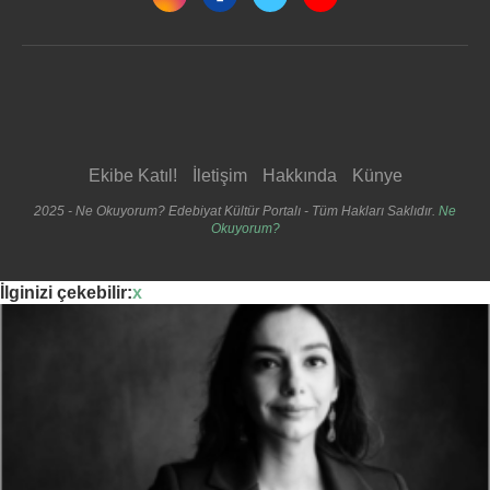
Ekibe Katıl!
İletişim
Hakkında
Künye
2025 - Ne Okuyorum? Edebiyat Kültür Portalı - Tüm Hakları Saklıdır.
Ne
Okuyorum?
İlginizi çekebilir:
x