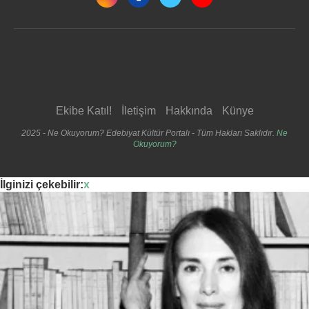
Ekibe Katıl!
İletişim
Hakkında
Künye
2025 - Ne Okuyorum? Edebiyat Kültür Portalı - Tüm Hakları Saklıdır.
Ne
Okuyorum?
İlginizi çekebilir:
x