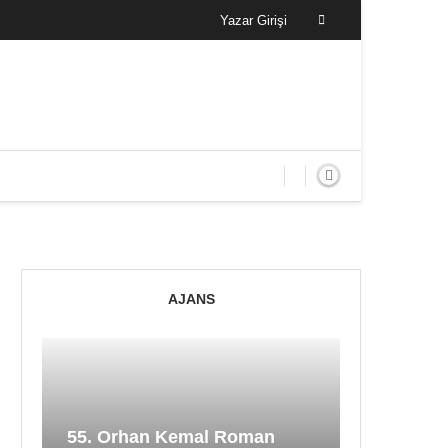
Yazar Girişi
AJANS
55. Orhan Kemal Roman