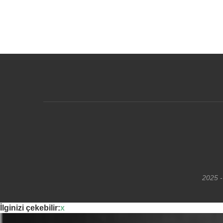
2025 -
İlginizi çekebilir:
x