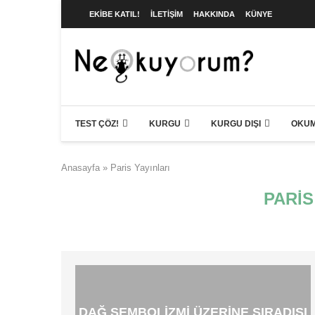
EKIBE KATIL!
İLETIŞIM
HAKKINDA
KÜNYE
TEST ÇÖZ!
KURGU
KURGU DIŞI
OKUM
Anasayfa
»
Paris Yayınları
PARIS
DAĞ SEMBOLIZMI ÜZERINE SIRADIŞI