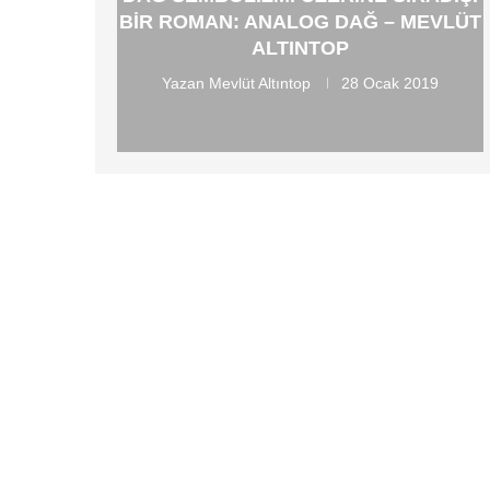
BIR ROMAN: ANALOG DAĞ – MEVLÜT
ALTINTOP
Yazan
Mevlüt Altıntop
28 Ocak 2019