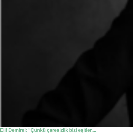
Elif Demirel: “Çünkü çaresizlik bizi eşitler....