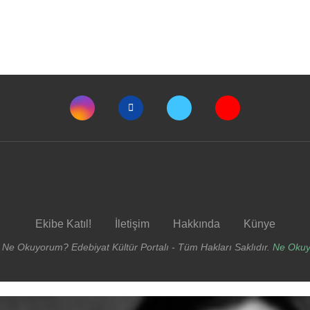
Ekibe Katıl!
İletişim
Hakkında
Künye
 Ne Okuyorum? Edebiyat Kültür Portalı - Tüm Hakları Saklıdır.
Ne Oku