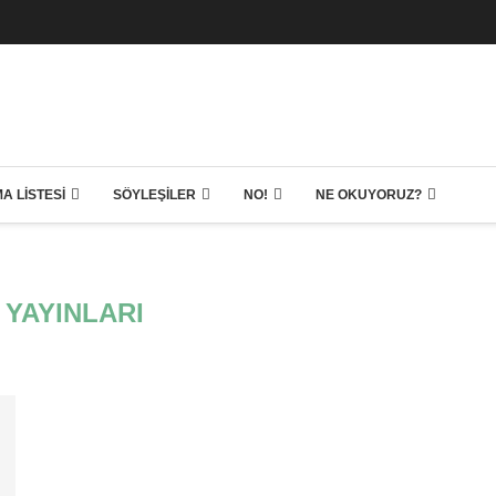
A LISTESI
SÖYLEŞILER
NO!
NE OKUYORUZ?
 YAYINLARI