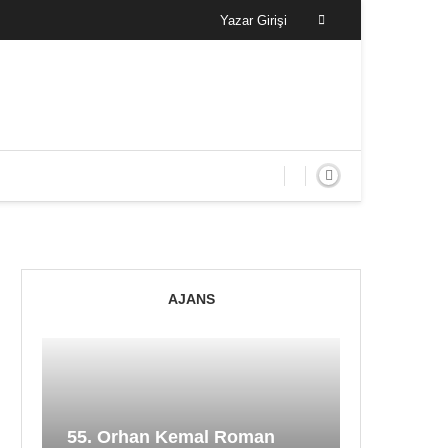
Yazar Girişi
AJANS
55. Orhan Kemal Roman