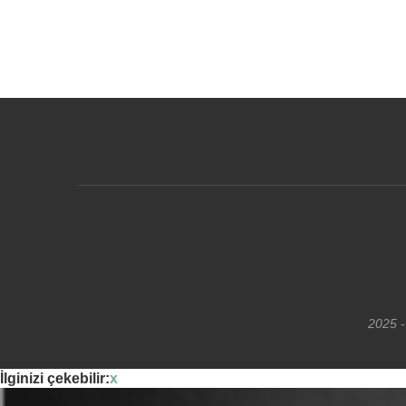
2025 -
İlginizi çekebilir:
x