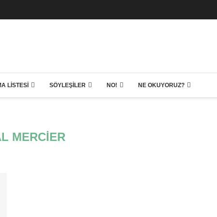
A LISTESI
SÖYLEŞILER
NO!
NE OKUYORUZ?
L MERCIER