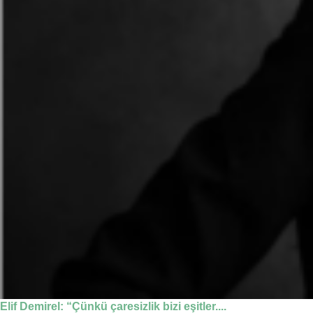
Elif Demirel: “Çünkü çaresizlik bizi eşitler....