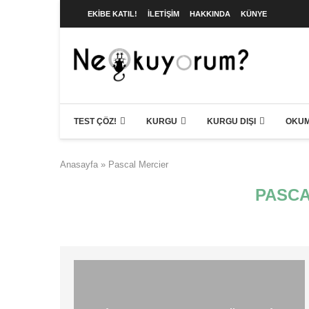
EKIBE KATIL!
İLETIŞIM
HAKKINDA
KÜNYE
TEST ÇÖZ!
KURGU
KURGU DIŞI
OKUM
Anasayfa
»
Pascal Mercier
PASCA