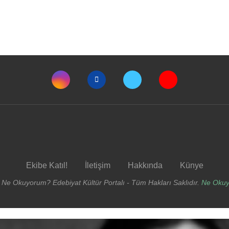
Ekibe Katıl!
İletişim
Hakkında
Künye
 Ne Okuyorum? Edebiyat Kültür Portalı - Tüm Hakları Saklıdır.
Ne Oku