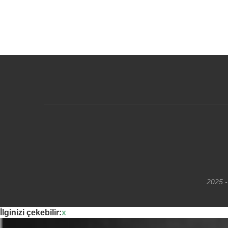
2025 -
İlginizi çekebilir:
x