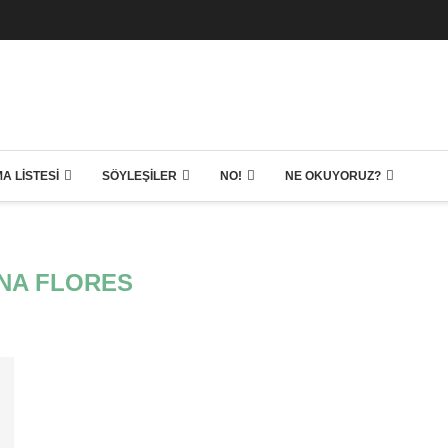
A LISTESI
SÖYLEŞILER
NO!
NE OKUYORUZ?
NA FLORES