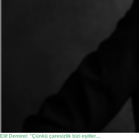
Elif Demirel: “Çünkü çaresizlik bizi eşitler....