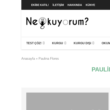
EKIBE KATIL!
İLETIŞIM
HAKKINDA
KÜNYE
TEST ÇÖZ!
KURGU
KURGU DIŞI
OKUM
Anasayfa
»
Paulina Flores
PAULI