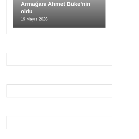
Armağanı Ahmet Büke’nin
oldu
19 Mayıs 2026