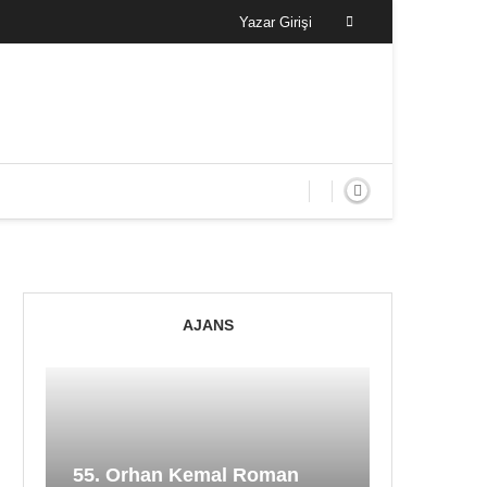
Yazar Girişi
AJANS
55. Orhan Kemal Roman