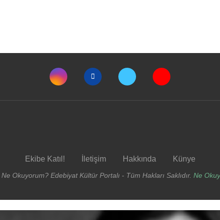
Ekibe Katıl!
İletişim
Hakkında
Künye
 Ne Okuyorum? Edebiyat Kültür Portalı - Tüm Hakları Saklıdır.
Ne Oku