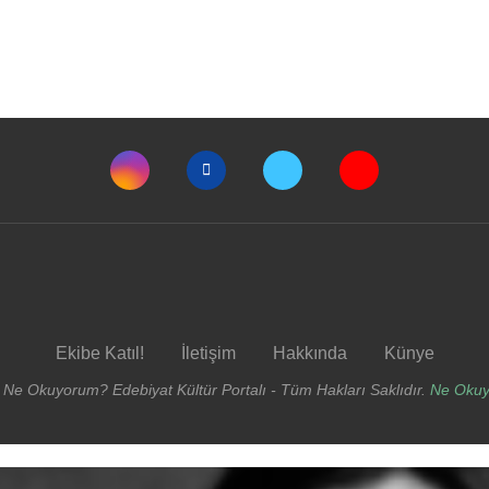
Ekibe Katıl!
İletişim
Hakkında
Künye
 Ne Okuyorum? Edebiyat Kültür Portalı - Tüm Hakları Saklıdır.
Ne Oku