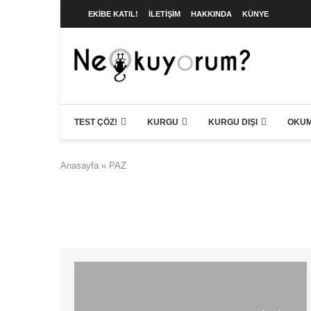
EKIBE KATIL!
İLETIŞIM
HAKKINDA
KÜNYE
TEST ÇÖZ!
KURGU
KURGU DIŞI
OKUM
Anasayfa
»
PAZ