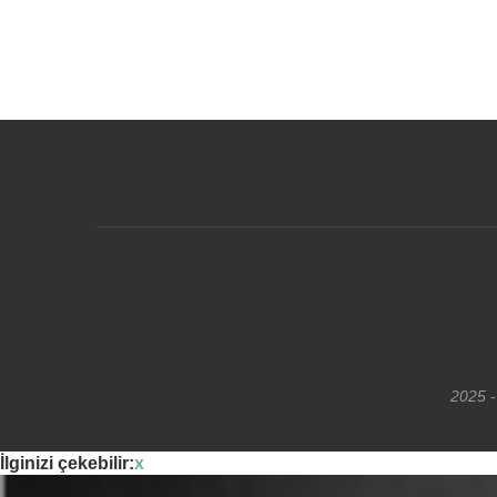
2025 -
İlginizi çekebilir:
x