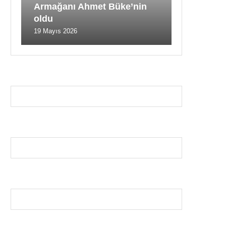
Armağanı Ahmet Büke’nin
oldu
19 Mayıs 2026