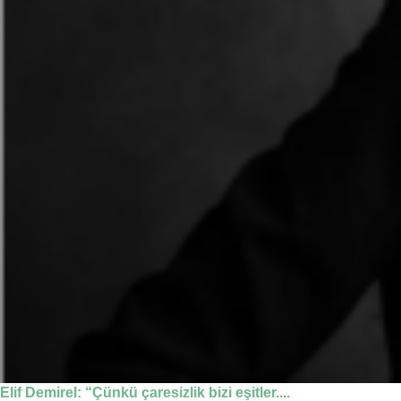
Elif Demirel: “Çünkü çaresizlik bizi eşitler....