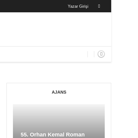
Yazar Girişi
AJANS
55. Orhan Kemal Roman