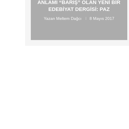
ANLAMI “BARIŞ” OLAN YENI BIR
EDEBIYAT DERGISI: PAZ
Yazan
Meltem Dağcı
8 Mayıs 2017