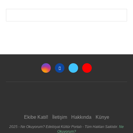
Ekibe Katıl!
İletişim
Hakkında
Künye
2025 - Ne Okuyorum? Edebiyat Kültür Portalı - Tüm Hakları Saklıdır.
Ne
Okuyorum?