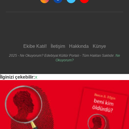
Ekibe Katıl!
İletişim
Hakkında
Künye
2025 - Ne Okuyorum? Edebiyat Kültür Portalı - Tüm Hakları Saklıdır.
Ne
Okuyorum?
İlginizi çekebilir:
x