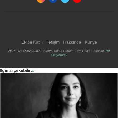
Ekibe Katıl!
İletişim
Hakkında
Künye
2025 - Ne Okuyorum? Edebiyat Kültür Portalı - Tüm Hakları Saklıdır.
Ne
Okuyorum?
İlginizi çekebilir:
x