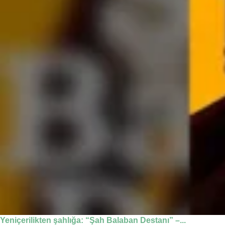
Yeniçerilikten şahlığa: “Şah Balaban Destanı” –...