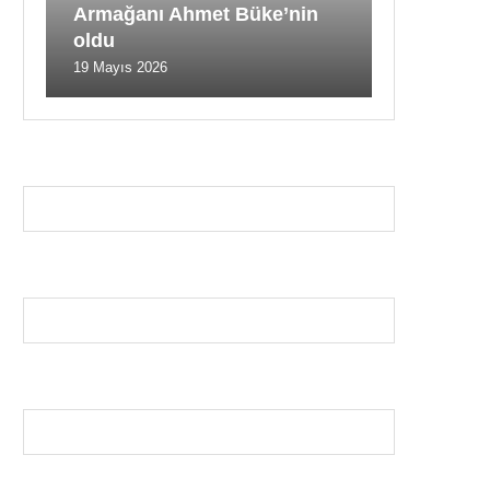
Armağanı Ahmet Büke’nin
oldu
19 Mayıs 2026