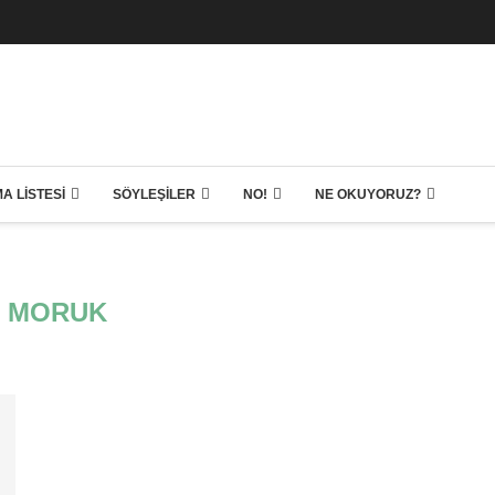
A LISTESI
SÖYLEŞILER
NO!
NE OKUYORUZ?
S MORUK