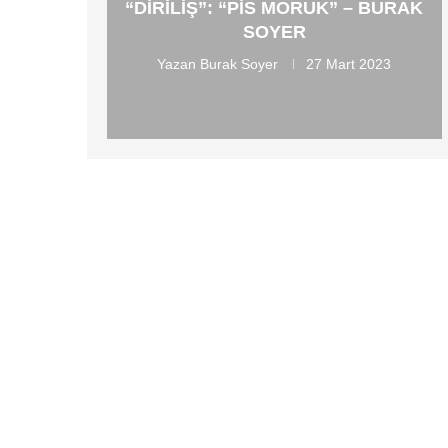
“DIRILIŞ”: “PIS MORUK” – BURAK
SOYER
Yazan
Burak Soyer
27 Mart 2023