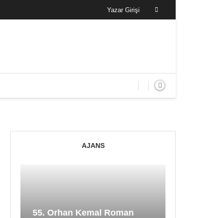
Yazar Girişi
AJANS
55. Orhan Kemal Roman