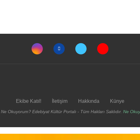
Ekibe Katıl!
İletişim
Hakkında
Künye
 Ne Okuyorum? Edebiyat Kültür Portalı - Tüm Hakları Saklıdır.
Ne Oku