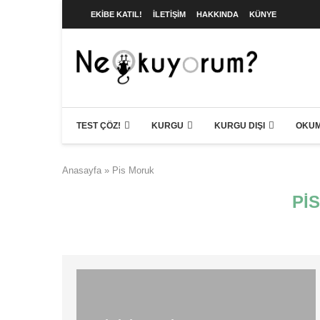
EKIBE KATIL!
İLETIŞIM
HAKKINDA
KÜNYE
TEST ÇÖZ!
KURGU
KURGU DIŞI
OKUM
Anasayfa
»
Pis Moruk
PI