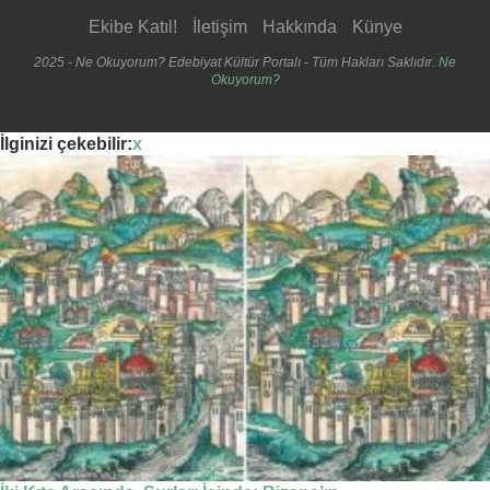
Ekibe Katıl!
İletişim
Hakkında
Künye
2025 - Ne Okuyorum? Edebiyat Kültür Portalı - Tüm Hakları Saklıdır.
Ne
Okuyorum?
İlginizi çekebilir:
x