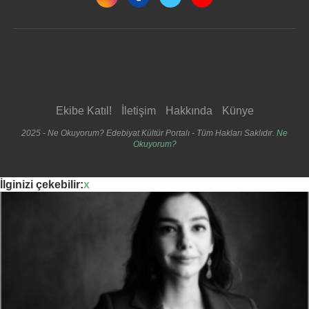
Ekibe Katıl!
İletişim
Hakkında
Künye
2025 - Ne Okuyorum? Edebiyat Kültür Portalı - Tüm Hakları Saklıdır.
Ne
Okuyorum?
İlginizi çekebilir:
x