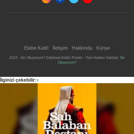
Ekibe Katıl!
İletişim
Hakkında
Künye
2025 - Ne Okuyorum? Edebiyat Kültür Portalı - Tüm Hakları Saklıdır.
Ne
Okuyorum?
İlginizi çekebilir:
x