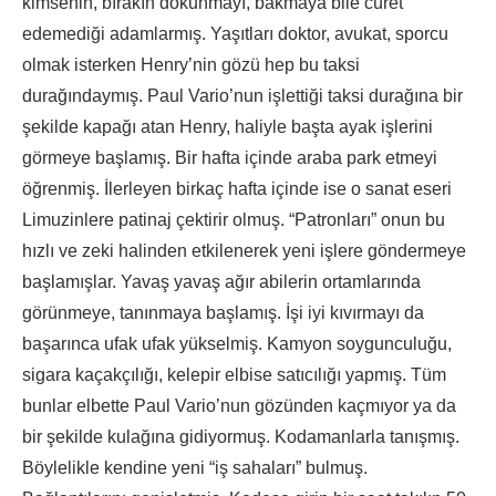
kimsenin, bırakın dokunmayı, bakmaya bile cüret
edemediği adamlarmış. Yaşıtları doktor, avukat, sporcu
olmak isterken Henry’nin gözü hep bu taksi
durağındaymış. Paul Vario’nun işlettiği taksi durağına bir
şekilde kapağı atan Henry, haliyle başta ayak işlerini
görmeye başlamış. Bir hafta içinde araba park etmeyi
öğrenmiş. İlerleyen birkaç hafta içinde ise o sanat eseri
Limuzinlere patinaj çektirir olmuş. “Patronları” onun bu
hızlı ve zeki halinden etkilenerek yeni işlere göndermeye
başlamışlar. Yavaş yavaş ağır abilerin ortamlarında
görünmeye, tanınmaya başlamış. İşi iyi kıvırmayı da
başarınca ufak ufak yükselmiş. Kamyon soygunculuğu,
sigara kaçakçılığı, kelepir elbise satıcılığı yapmış. Tüm
bunlar elbette Paul Vario’nun gözünden kaçmıyor ya da
bir şekilde kulağına gidiyormuş. Kodamanlarla tanışmış.
Böylelikle kendine yeni “iş sahaları” bulmuş.