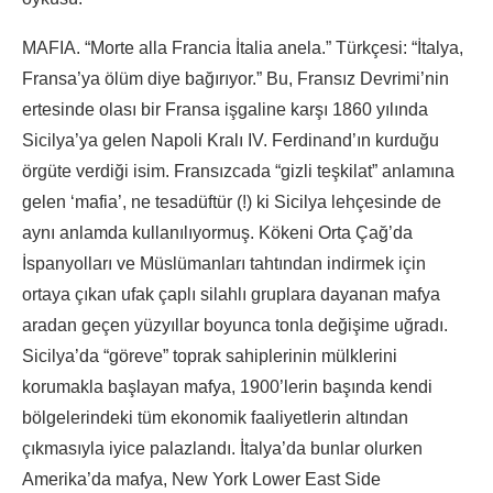
MAFIA. “Morte alla Francia İtalia anela.” Türkçesi: “İtalya,
Fransa’ya ölüm diye bağırıyor.” Bu, Fransız Devrimi’nin
ertesinde olası bir Fransa işgaline karşı 1860 yılında
Sicilya’ya gelen Napoli Kralı IV. Ferdinand’ın kurduğu
örgüte verdiği isim. Fransızcada “gizli teşkilat” anlamına
gelen ‘mafia’, ne tesadüftür (!) ki Sicilya lehçesinde de
aynı anlamda kullanılıyormuş. Kökeni Orta Çağ’da
İspanyolları ve Müslümanları tahtından indirmek için
ortaya çıkan ufak çaplı silahlı gruplara dayanan mafya
aradan geçen yüzyıllar boyunca tonla değişime uğradı.
Sicilya’da “göreve” toprak sahiplerinin mülklerini
korumakla başlayan mafya, 1900’lerin başında kendi
bölgelerindeki tüm ekonomik faaliyetlerin altından
çıkmasıyla iyice palazlandı. İtalya’da bunlar olurken
Amerika’da mafya, New York Lower East Side