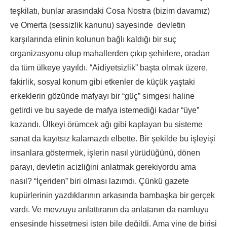
teşkilatı, bunlar arasındaki Cosa Nostra (bizim davamız)
ve Omerta (sessizlik kanunu) sayesinde devletin
karşılarında elinin kolunun bağlı kaldığı bir suç
organizasyonu olup mahallerden çıkıp şehirlere, oradan
da tüm ülkeye yayıldı. “Aidiyetsizlik” başta olmak üzere,
fakirlik, sosyal konum gibi etkenler de küçük yaştaki
erkeklerin gözünde mafyayı bir “güç” simgesi haline
getirdi ve bu sayede de mafya istemediği kadar “üye”
kazandı. Ülkeyi örümcek ağı gibi kaplayan bu sisteme
sanat da kayıtsız kalamazdı elbette. Bir şekilde bu işleyişi
insanlara göstermek, işlerin nasıl yürüdüğünü, dönen
parayı, devletin acizliğini anlatmak gerekiyordu ama
nasıl? “İçeriden” biri olması lazımdı. Çünkü gazete
kupürlerinin yazdıklarının arkasında bambaşka bir gerçek
vardı. Ve mevzuyu anlattıranın da anlatanın da namluyu
ensesinde hissetmesi işten bile değildi. Ama yine de birisi