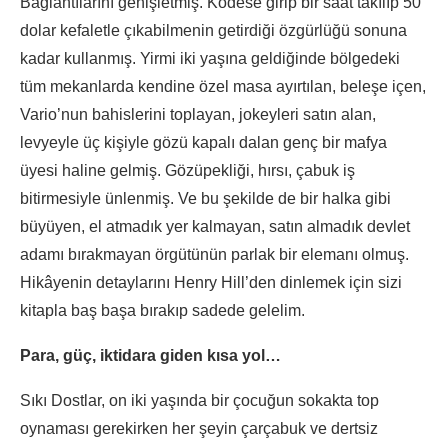
Bağlantılarını genişletmiş. Kodese girip bir saat takılıp 50
dolar kefaletle çıkabilmenin getirdiği özgürlüğü sonuna
kadar kullanmış. Yirmi iki yaşına geldiğinde bölgedeki
tüm mekanlarda kendine özel masa ayırtılan, beleşe içen,
Vario’nun bahislerini toplayan, jokeyleri satın alan,
levyeyle üç kişiyle gözü kapalı dalan genç bir mafya
üyesi haline gelmiş. Gözüpekliği, hırsı, çabuk iş
bitirmesiyle ünlenmiş. Ve bu şekilde de bir halka gibi
büyüyen, el atmadık yer kalmayan, satın almadık devlet
adamı bırakmayan örgütünün parlak bir elemanı olmuş.
Hikâyenin detaylarını Henry Hill’den dinlemek için sizi
kitapla baş başa bırakıp sadede gelelim.
Para, güç, iktidara giden kısa yol…
Sıkı Dostlar, on iki yaşında bir çocuğun sokakta top
oynaması gerekirken her şeyin çarçabuk ve dertsiz