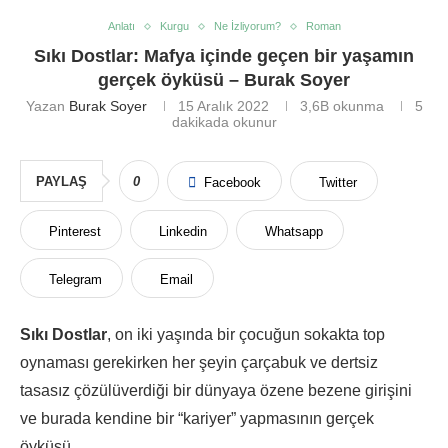
Anlatı
Kurgu
Ne İzliyorum?
Roman
Sıkı Dostlar: Mafya içinde geçen bir yaşamın
gerçek öyküsü – Burak Soyer
Yazan
Burak Soyer
15 Aralık 2022
3,6B
okunma
5
dakikada okunur
PAYLAŞ
0
Facebook
Twitter
Pinterest
Linkedin
Whatsapp
Telegram
Email
Sıkı Dostlar
, on iki yaşında bir çocuğun sokakta top
oynaması gerekirken her şeyin çarçabuk ve dertsiz
tasasız çözülüverdiği bir dünyaya özene bezene girişini
ve burada kendine bir “kariyer” yapmasının gerçek
öyküsü.