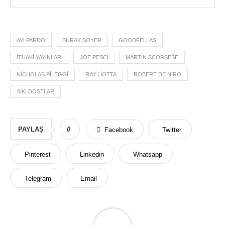
AVI PARDO
BURAK SOYER
GOODFELLAS
İTHAKI YAYINLARI
JOE PESCI
MARTIN SCORSESE
NICHOLAS PILEGGI
RAY LIOTTA
ROBERT DE NIRO
SIKI DOSTLAR
PAYLAŞ
0
Facebook
Twitter
Pinterest
Linkedin
Whatsapp
Telegram
Email