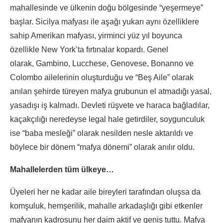
mahallesinde ve ülkenin doğu bölgesinde “yeşermeye”
başlar. Sicilya mafyası ile aşağı yukarı aynı özelliklere
sahip Amerikan mafyası, yirminci yüz yıl boyunca
özellikle New York’ta fırtınalar kopardı. Genel
olarak, Gambino, Lucchese, Genovese, Bonanno ve
Colombo ailelerinin oluşturduğu ve “Beş Aile” olarak
anılan şehirde türeyen mafya grubunun el atmadığı yasal,
yasadışı iş kalmadı. Devleti rüşvete ve haraca bağladılar,
kaçakçılığı neredeyse legal hale getirdiler, soygunculuk
ise “baba mesleği” olarak nesilden nesle aktarıldı ve
böylece bir dönem “mafya dönemi” olarak anılır oldu.
Mahallelerden tüm ülkeye…
Üyeleri her ne kadar aile bireyleri tarafından oluşsa da
komşuluk, hemşerilik, mahalle arkadaşlığı gibi etkenler
mafyanın kadrosunu her daim aktif ve geniş tuttu. Mafya