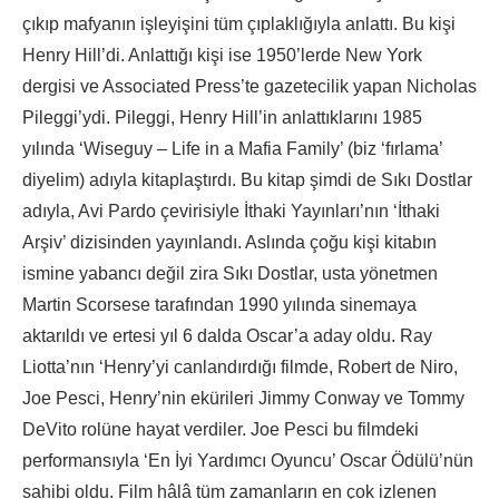
çıkıp mafyanın işleyişini tüm çıplaklığıyla anlattı. Bu kişi
Henry Hill’di. Anlattığı kişi ise 1950’lerde New York
dergisi ve Associated Press’te gazetecilik yapan Nicholas
Pileggi’ydi. Pileggi, Henry Hill’in anlattıklarını 1985
yılında ‘Wiseguy – Life in a Mafia Family’ (biz ‘fırlama’
diyelim) adıyla kitaplaştırdı. Bu kitap şimdi de Sıkı Dostlar
adıyla, Avi Pardo çevirisiyle İthaki Yayınları’nın ‘İthaki
Arşiv’ dizisinden yayınlandı. Aslında çoğu kişi kitabın
ismine yabancı değil zira Sıkı Dostlar, usta yönetmen
Martin Scorsese tarafından 1990 yılında sinemaya
aktarıldı ve ertesi yıl 6 dalda Oscar’a aday oldu. Ray
Liotta’nın ‘Henry’yi canlandırdığı filmde, Robert de Niro,
Joe Pesci, Henry’nin ekürileri Jimmy Conway ve Tommy
DeVito rolüne hayat verdiler. Joe Pesci bu filmdeki
performansıyla ‘En İyi Yardımcı Oyuncu’ Oscar Ödülü’nün
sahibi oldu. Film hâlâ tüm zamanların en çok izlenen