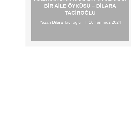
BIR AILE ÖYKÜSÜ – DILARA
TACIROĞLU
Yazan
Dilara Taciroğlu
16 Temmuz 2024