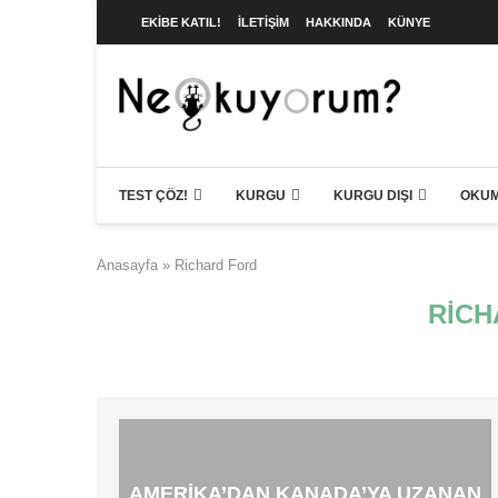
EKIBE KATIL!
İLETIŞIM
HAKKINDA
KÜNYE
TEST ÇÖZ!
KURGU
KURGU DIŞI
OKUM
Anasayfa
»
Richard Ford
RICH
AMERIKA’DAN KANADA’YA UZANAN