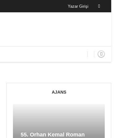
Yazar Girişi
AJANS
55. Orhan Kemal Roman