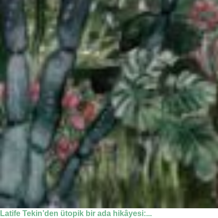
Latife Tekin’den ütopik bir ada hikâyesi:...