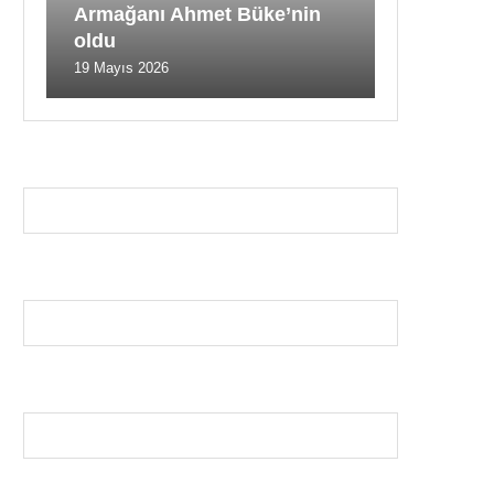
Armağanı Ahmet Büke’nin
oldu
19 Mayıs 2026