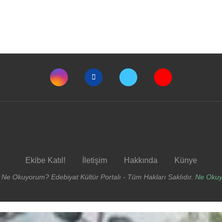
Ekibe Katıl!
İletişim
Hakkında
Künye
 Ne Okuyorum? Edebiyat Kültür Portalı - Tüm Hakları Saklıdır.
Ne Oku