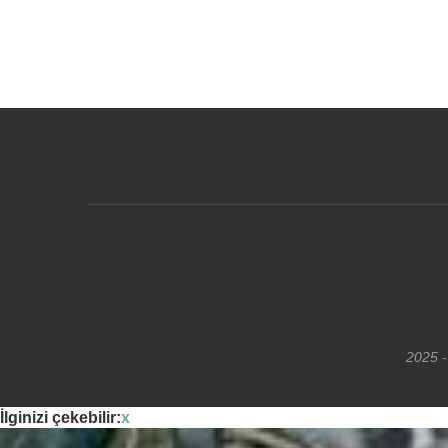
2025 -
İlginizi çekebilir:
x