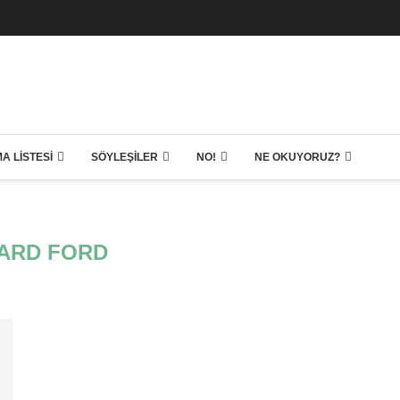
A LISTESI
SÖYLEŞILER
NO!
NE OKUYORUZ?
ARD FORD