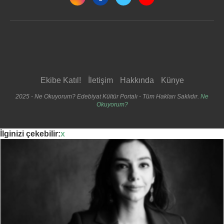
Ekibe Katıl!
İletişim
Hakkında
Künye
2025 - Ne Okuyorum? Edebiyat Kültür Portalı - Tüm Hakları Saklıdır.
Ne
Okuyorum?
İlginizi çekebilir:
x