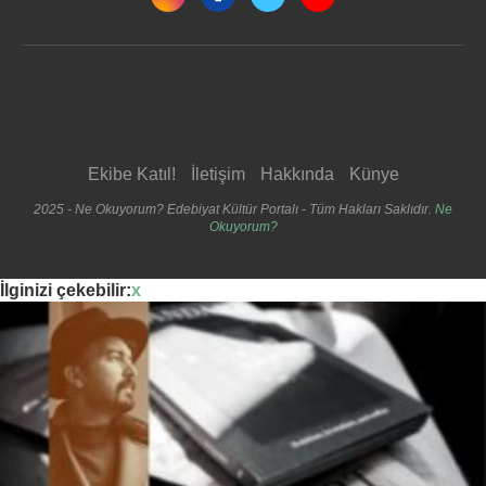
Ekibe Katıl!
İletişim
Hakkında
Künye
2025 - Ne Okuyorum? Edebiyat Kültür Portalı - Tüm Hakları Saklıdır.
Ne
Okuyorum?
İlginizi çekebilir:
x