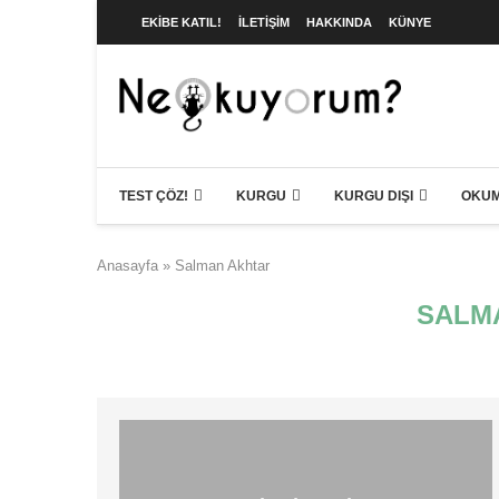
EKIBE KATIL!
İLETIŞIM
HAKKINDA
KÜNYE
TEST ÇÖZ!
KURGU
KURGU DIŞI
OKUM
Anasayfa
»
Salman Akhtar
SALM