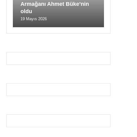
Armağanı Ahmet Büke’nin
oldu
19 Mayıs 2026