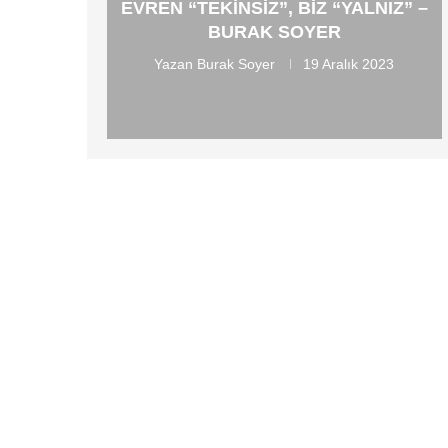
EVREN “TEKINSIZ”, BIZ “YALNIZ” –
BURAK SOYER
Yazan
Burak Soyer
19 Aralık 2023