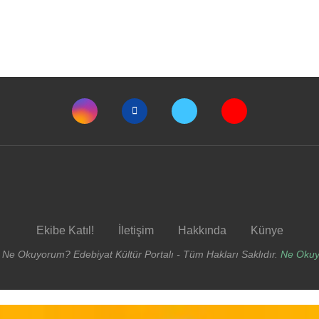
Ekibe Katıl!
İletişim
Hakkında
Künye
 Ne Okuyorum? Edebiyat Kültür Portalı - Tüm Hakları Saklıdır.
Ne Oku