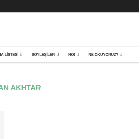
A LISTESI
SÖYLEŞILER
NO!
NE OKUYORUZ?
AN AKHTAR