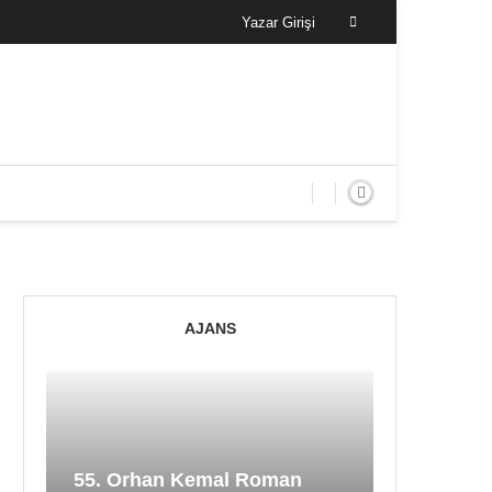
Yazar Girişi
AJANS
55. Orhan Kemal Roman