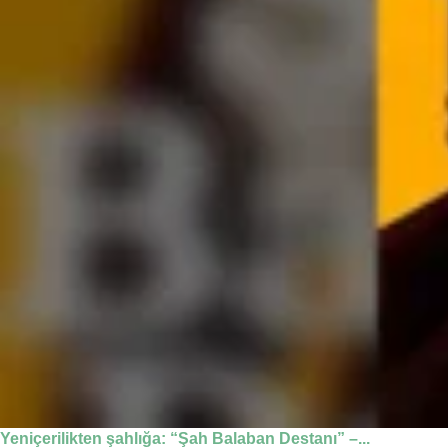
Yeniçerilikten şahlığa: “Şah Balaban Destanı” –...