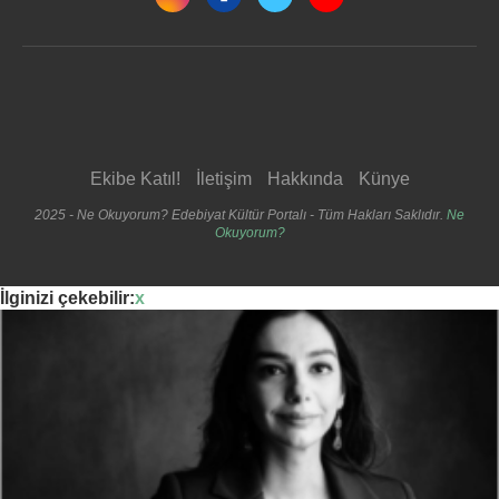
Ekibe Katıl!
İletişim
Hakkında
Künye
2025 - Ne Okuyorum? Edebiyat Kültür Portalı - Tüm Hakları Saklıdır.
Ne
Okuyorum?
İlginizi çekebilir:
x