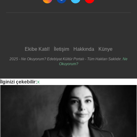
Ekibe Katıl!
İletişim
Hakkında
Künye
2025 - Ne Okuyorum? Edebiyat Kültür Portalı - Tüm Hakları Saklıdır.
Ne
Okuyorum?
İlginizi çekebilir:
x